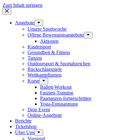
Zum Inhalt springen
Angebote
Unsere Sportwoche
Offene Bewegungsangebote
Aktionen
Kindersport
Gesundheit & Fitness
Tanzen
Outdoorsport & Sportabzeichen
Rückschlagspiele
Wettkampfturnen
Kurse
Ballett-Workout
Faszien-Training
Paartanzen-fortgeschritten
Yoga-Entspannung
Dein Event
Online-Angebote
Berichte
Ticketshop
Über Uns
Vorstand