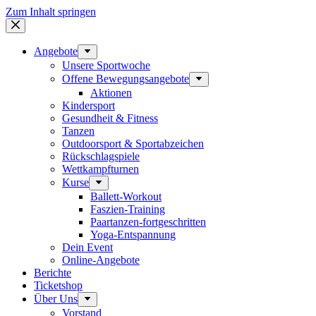
Zum Inhalt springen
Angebote
Unsere Sportwoche
Offene Bewegungsangebote
Aktionen
Kindersport
Gesundheit & Fitness
Tanzen
Outdoorsport & Sportabzeichen
Rückschlagspiele
Wettkampfturnen
Kurse
Ballett-Workout
Faszien-Training
Paartanzen-fortgeschritten
Yoga-Entspannung
Dein Event
Online-Angebote
Berichte
Ticketshop
Über Uns
Vorstand