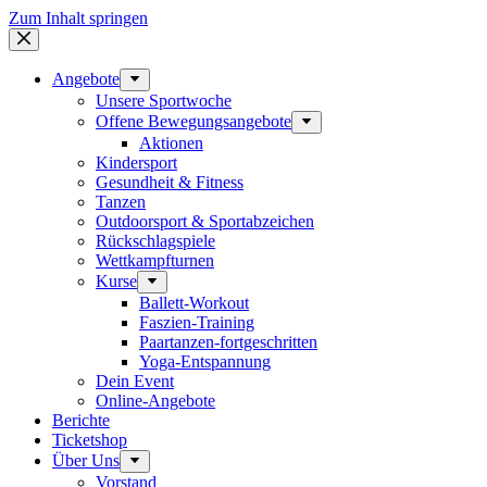
Zum Inhalt springen
Angebote
Unsere Sportwoche
Offene Bewegungsangebote
Aktionen
Kindersport
Gesundheit & Fitness
Tanzen
Outdoorsport & Sportabzeichen
Rückschlagspiele
Wettkampfturnen
Kurse
Ballett-Workout
Faszien-Training
Paartanzen-fortgeschritten
Yoga-Entspannung
Dein Event
Online-Angebote
Berichte
Ticketshop
Über Uns
Vorstand