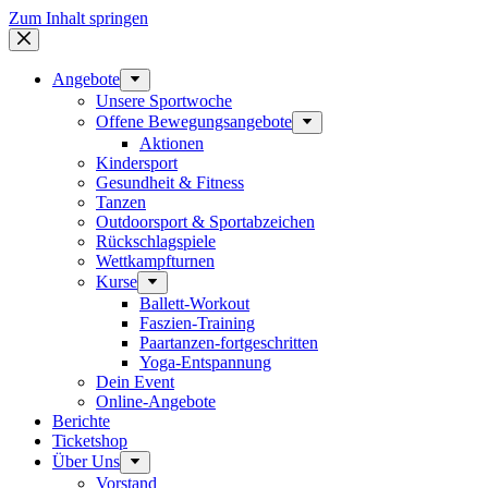
Zum Inhalt springen
Angebote
Unsere Sportwoche
Offene Bewegungsangebote
Aktionen
Kindersport
Gesundheit & Fitness
Tanzen
Outdoorsport & Sportabzeichen
Rückschlagspiele
Wettkampfturnen
Kurse
Ballett-Workout
Faszien-Training
Paartanzen-fortgeschritten
Yoga-Entspannung
Dein Event
Online-Angebote
Berichte
Ticketshop
Über Uns
Vorstand