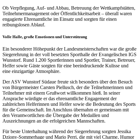
Ob Verpflegung, Auf- und Abbau, Betreuung der Wettkampfstätten,
Teilnehmermanagement oder Öffentlichkeitsarbeit – überall waren
engagierte Ehrenamtliche im Einsatz und sorgten für einen
reibungslosen Ablauf.
Volle Halle, große Emotionen und Unterstützung
Ein besonderer Höhepunkt der Landesmeisterschaften war die große
Siegerehrung in der voll besetzten Sporthalle der Evangelischen IGS
Wunstorf. Rund 1.200 Sportlerinnen und Sportler, Trainer, Betreuer,
Helfer sowie Gäste sorgten für eine beeindruckende Kulisse und
eine einzigartige Atmosphäre.
Der ASV Wunstorf Südaue freute sich besonders über den Besuch
von Bürgermeister Carsten Piellusch, der die Teilnehmerinnen und
Teilnehmer mit einem Grußwort willkommen hieß. In seiner
Ansprache würdigte er das ehrenamtliche Engagement der
zahlreichen Helferinnen und Helfer sowie die Bedeutung des Sports
für die Gemeinschaft. Im Anschluss übernahm er gemeinsam mit
den Verantwortlichen die Übergabe der Medaillen und
Auszeichnungen an die erfolgreichen Mannschaften.
Für beste Unterhaltung während der Siegerehrung sorgten Jessika
Dziony-Sommerhage und Mario Perri, die mit viel Charme, Humor