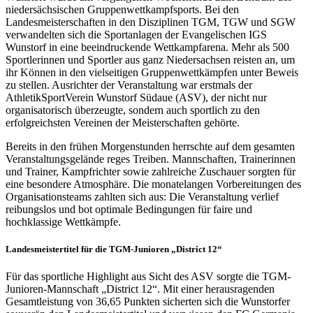
niedersächsischen Gruppenwettkampfsports. Bei den
Landesmeisterschaften in den Disziplinen TGM, TGW und SGW
verwandelten sich die Sportanlagen der Evangelischen IGS
Wunstorf in eine beeindruckende Wettkampfarena. Mehr als 500
Sportlerinnen und Sportler aus ganz Niedersachsen reisten an, um
ihr Können in den vielseitigen Gruppenwettkämpfen unter Beweis
zu stellen. Ausrichter der Veranstaltung war erstmals der
AthletikSportVerein Wunstorf Südaue (ASV), der nicht nur
organisatorisch überzeugte, sondern auch sportlich zu den
erfolgreichsten Vereinen der Meisterschaften gehörte.
Bereits in den frühen Morgenstunden herrschte auf dem gesamten
Veranstaltungsgelände reges Treiben. Mannschaften, Trainerinnen
und Trainer, Kampfrichter sowie zahlreiche Zuschauer sorgten für
eine besondere Atmosphäre. Die monatelangen Vorbereitungen des
Organisationsteams zahlten sich aus: Die Veranstaltung verlief
reibungslos und bot optimale Bedingungen für faire und
hochklassige Wettkämpfe.
Landesmeistertitel für die TGM-Junioren „District 12“
Für das sportliche Highlight aus Sicht des ASV sorgte die TGM-
Junioren-Mannschaft „District 12“. Mit einer herausragenden
Gesamtleistung von 36,65 Punkten sicherten sich die Wunstorfer