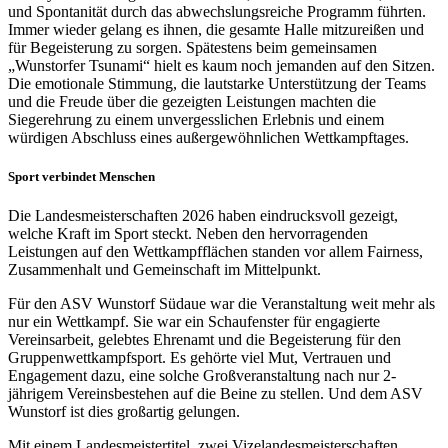
und Spontanität durch das abwechslungsreiche Programm führten.
Immer wieder gelang es ihnen, die gesamte Halle mitzureißen und
für Begeisterung zu sorgen. Spätestens beim gemeinsamen
„Wunstorfer Tsunami“ hielt es kaum noch jemanden auf den Sitzen.
Die emotionale Stimmung, die lautstarke Unterstützung der Teams
und die Freude über die gezeigten Leistungen machten die
Siegerehrung zu einem unvergesslichen Erlebnis und einem
würdigen Abschluss eines außergewöhnlichen Wettkampftages.
Sport verbindet Menschen
Die Landesmeisterschaften 2026 haben eindrucksvoll gezeigt,
welche Kraft im Sport steckt. Neben den hervorragenden
Leistungen auf den Wettkampfflächen standen vor allem Fairness,
Zusammenhalt und Gemeinschaft im Mittelpunkt.
Für den ASV Wunstorf Südaue war die Veranstaltung weit mehr als
nur ein Wettkampf. Sie war ein Schaufenster für engagierte
Vereinsarbeit, gelebtes Ehrenamt und die Begeisterung für den
Gruppenwettkampfsport. Es gehörte viel Mut, Vertrauen und
Engagement dazu, eine solche Großveranstaltung nach nur 2-
jährigem Vereinsbestehen auf die Beine zu stellen. Und dem ASV
Wunstorf ist dies großartig gelungen.
Mit einem Landesmeistertitel, zwei Vizelandesmeisterschaften,