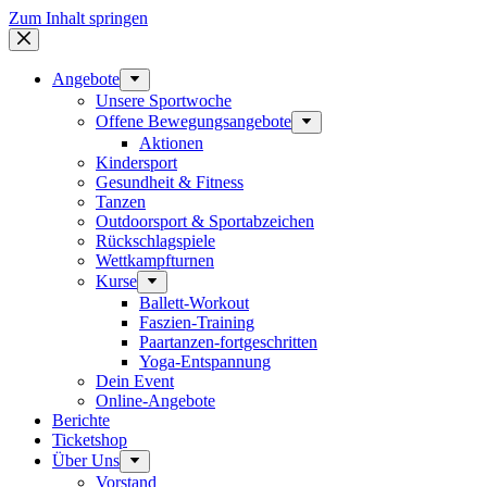
Zum Inhalt springen
Angebote
Unsere Sportwoche
Offene Bewegungsangebote
Aktionen
Kindersport
Gesundheit & Fitness
Tanzen
Outdoorsport & Sportabzeichen
Rückschlagspiele
Wettkampfturnen
Kurse
Ballett-Workout
Faszien-Training
Paartanzen-fortgeschritten
Yoga-Entspannung
Dein Event
Online-Angebote
Berichte
Ticketshop
Über Uns
Vorstand